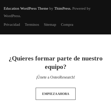
Education WordPress Theme
by
ThimPress.
Powered by
WordPress.
Privacidad
Terminos
Sitemap
Compra
¿Quieres formar parte de nuestro
equipo?
¡Únete a OsteoResearch!
EMPIEZA AHORA